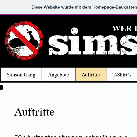
Diese Website wurde mit dem Homepage-Baukaste
WER I
Simson Gang
Angebote
Auftritte
T-Shirt`s
Auftritte